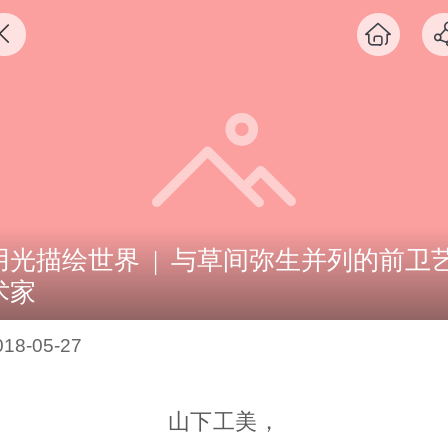
用光描绘世界 | 与草间弥生并列的前卫
术家
018-05-27
山下工美，